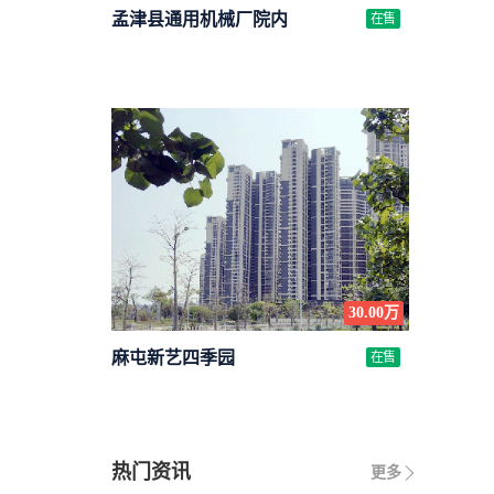
孟津县通用机械厂院内
在售
30.00万
麻屯新艺四季园
在售
热门资讯
更多