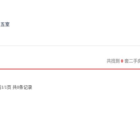
五室
共找到
0
套二手
1/1页 共0条记录