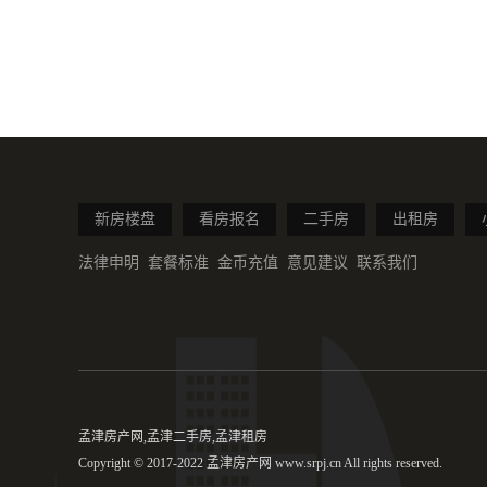
新房楼盘
看房报名
二手房
出租房
法律申明
套餐标准
金币充值
意见建议
联系我们
孟津房产网,孟津二手房,孟津租房
Copyright © 2017-2022 孟津房产网 www.srpj.cn All rights reserved.